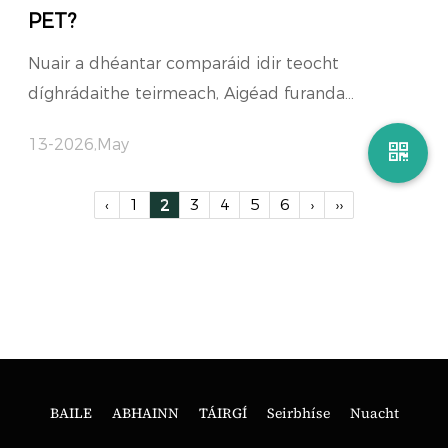
PET?
Nuair a dhéantar comparáid idir teocht
díghrádaithe teirmeach, Aigéad furanda...
13-2026,May
‹
1
2
3
4
5
6
›
››
BAILE
ABHAINN
TÁIRGÍ
Seirbhíse
Nuacht