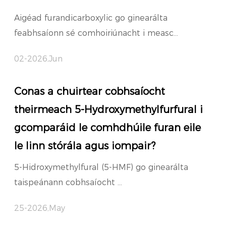
Aigéad furandicarboxylic go ginearálta
feabhsaíonn sé comhoiriúnacht i measc...
02-2026,Jun
Conas a chuirtear cobhsaíocht
theirmeach 5-Hydroxymethylfurfural i
gcomparáid le comhdhúile furan eile
le linn stórála agus iompair?
5-Hidroxymethylfural (5-HMF) go ginearálta
taispeánann cobhsaíocht ...
25-2026,May