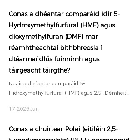
Conas a dhéantar comparáid idir 5-
Hydroxymethylfurfural (HMF) agus
dioxymethylfuran (DMF) mar
réamhtheachtaí bithbhreosla i
dtéarmaí dlús fuinnimh agus
táirgeacht táirgthe?
Nuair a dhéantar comparáid 5-
Hidroxymethylfurfural (HMF) agus 2,5- Démheit...
17-2026,Jun
Conas a chuirtear Polai (eitiléin 2,5-