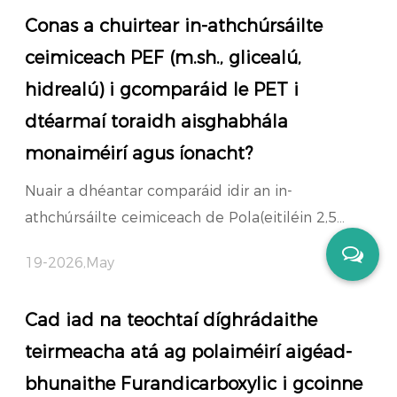
Conas a chuirtear in-athchúrsáilte
ceimiceach PEF (m.sh., glicealú,
hidrealú) i gcomparáid le PET i
dtéarmaí toraidh aisghabhála
monaiméirí agus íonacht?
Nuair a dhéantar comparáid idir an in-
athchúrsáilte ceimiceach de Pola(eitiléin 2,5...
19-2026,May
Cad iad na teochtaí díghrádaithe
teirmeacha atá ag polaiméirí aigéad-
bhunaithe Furandicarboxylic i gcoinne